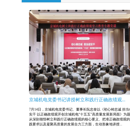
京城机电党委书记讲授树立和践行正确政绩观...
7月14日，京城机电党委书记、董事长阮忠奎以《初心铸忠诚 担当
实干 以正确政绩观开创京城机电“十五五”高质量发展新局面》为
从深刻领悟树立和践行正确政绩观的核心要义、把准正确政绩观的
践要求以及凝聚高质量的发展合力三方面，生动形象地讲授...